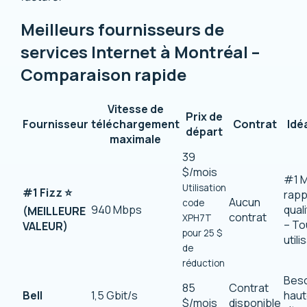
Meilleurs fournisseurs de
services Internet à Montréal –
Comparaison rapide
Vitesse de
Prix de
Fournisseur
téléchargement
Contrat
Idé
départ
maximale
39
$/mois
#1 M
Utilisation
#1 Fizz ⭐
rapp
Aucun
code
940 Mbps
qual
(MEILLEURE
contrat
XPH7T
– To
VALEUR)
pour 25 $
util
de
réduction
Bes
85
Contrat
Bell
1,5 Gbit/s
hau
$/mois
disponible