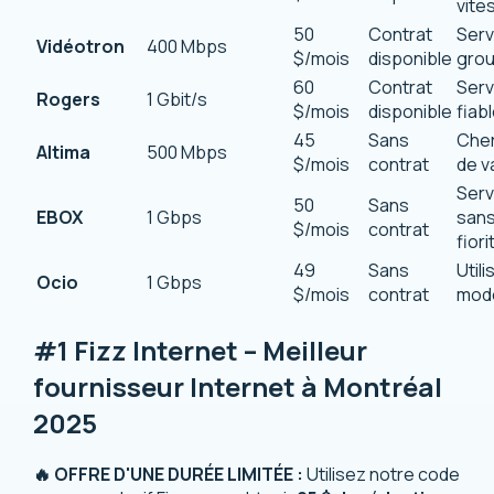
vite
50
Contrat
Serv
Vidéotron
400 Mbps
$/mois
disponible
gro
60
Contrat
Serv
Rogers
1 Gbit/s
$/mois
disponible
fiab
45
Sans
Che
Altima
500 Mbps
$/mois
contrat
de v
Serv
50
Sans
EBOX
1 Gbps
san
$/mois
contrat
fior
49
Sans
Util
Ocio
1 Gbps
$/mois
contrat
mod
#1 Fizz Internet – Meilleur
fournisseur Internet à Montréal
2025
🔥 OFFRE D'UNE DURÉE LIMITÉE :
Utilisez notre code