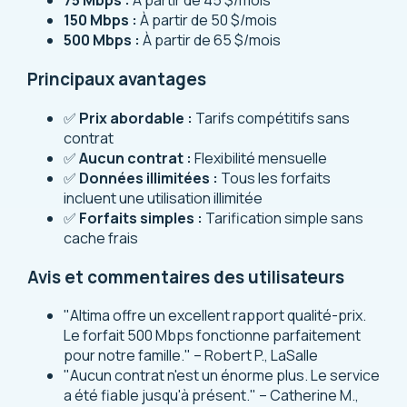
75 Mbps :
À partir de 45 $/mois
150 Mbps :
À partir de 50 $/mois
500 Mbps :
À partir de 65 $/mois
Principaux avantages
✅
Prix abordable :
Tarifs compétitifs sans
contrat
✅
Aucun contrat :
Flexibilité mensuelle
✅
Données illimitées :
Tous les forfaits
incluent une utilisation illimitée
✅
Forfaits simples :
Tarification simple sans
cache frais
Avis et commentaires des utilisateurs
"Altima offre un excellent rapport qualité-prix.
Le forfait 500 Mbps fonctionne parfaitement
pour notre famille." – Robert P., LaSalle
"Aucun contrat n'est un énorme plus. Le service
a été fiable jusqu'à présent." – Catherine M.,