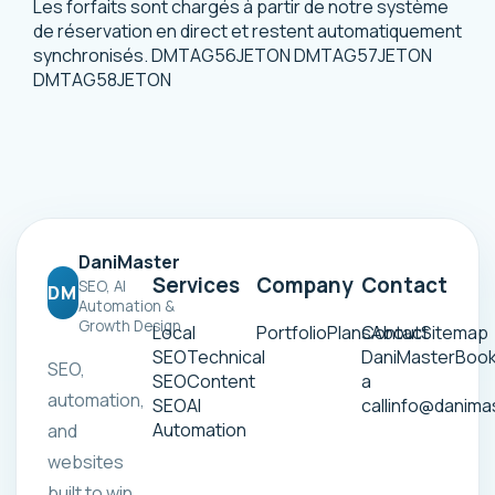
Les forfaits sont chargés à partir de notre système
de réservation en direct et restent automatiquement
synchronisés. DMTAG56JETON DMTAG57JETON
DMTAG58JETON
DaniMaster
Services
Company
Contact
SEO, AI
DM
Automation &
Growth Design
Local
Portfolio
Plans
Contact
About
Sitemap
SEO
Technical
DaniMaster
Boo
SEO,
SEO
Content
a
automation,
SEO
AI
call
info@danima
Automation
and
websites
built to win